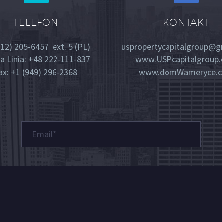
TELEFON
KONTAKT
312) 205-6457 ext. 5 (PL)
uspropertycapitalgroup@g
a Linia: +48 222-111-837
www.USPcapitalgroup
ax: +1 (949) 296-2368
www.domWameryce.