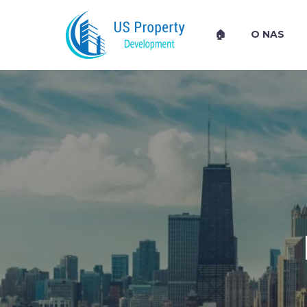
🏠
O NAS