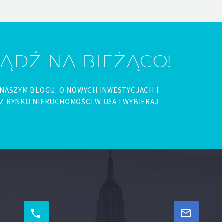
BĄDŹ NA BIEŻĄCO!
 NASZYM BLOGU, O NOWYCH INWESTYCJACH I
Z RYNKU NIERUCHOMOŚCI W USA I WYBIERAJ



